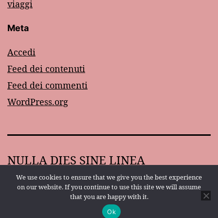
viaggi
Meta
Accedi
Feed dei contenuti
Feed dei commenti
WordPress.org
NULLA DIES SINE LINEA
We use cookies to ensure that we give you the best experience
Proudly powered by
WordPress
.
on our website. If you continue to use this site we will assume
that you are happy with it.
Ok
Modalità scura: