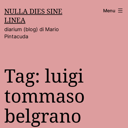
Salta
NULLA DIES SINE
Menu
al
LINEA
contenuto
diarium (blog) di Mario
Pintacuda
Tag:
luigi
tommaso
belgrano