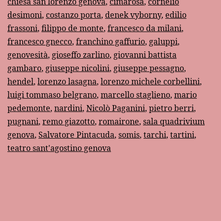
chiesa san lorenzo genova
,
cimarosa
,
cornelio
di
desimoni
,
costanzo porta
,
denek vyborny
,
edilio
Paganini”
frassoni
,
filippo de monte
,
francesco da milani
,
francesco gnecco
,
franchino gaffurio
,
galuppi
,
di
genovesità
,
gioseffo zarlino
,
giovanni battista
Salvatore
gambaro
,
giuseppe nicolini
,
giuseppe pessagno
,
Pintacuda
hendel
,
lorenzo lasagna
,
lorenzo michele corbellini
,
luigi tommaso belgrano
,
marcello staglieno
,
mario
pedemonte
,
nardini
,
Nicolò Paganini
,
pietro berri
,
pugnani
,
remo giazotto
,
romairone
,
sala quadrivium
genova
,
Salvatore Pintacuda
,
somis
,
tarchi
,
tartini
,
teatro sant'agostino genova