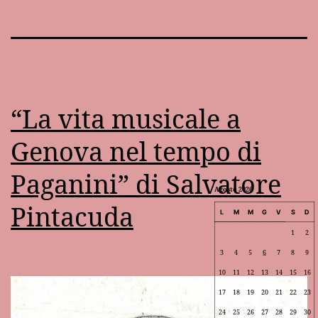
“La vita musicale a
Genova nel tempo di
Paganini” di Salvatore
Agosto 2026
Pintacuda
L
M
M
G
V
S
D
1
2
3
4
5
6
7
8
9
10
11
12
13
14
15
16
17
18
19
20
21
22
23
24
25
26
27
28
29
30