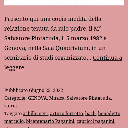
Presento qui una copia inedita della
relazione tenuta da mio padre, il M°
Salvatore Pintacuda, il 5 marzo 1982 a
Genova, nella Sala Quadrivium, in un
seminario di studi organizzato…
Continua a
“La
leggere
vita
musicale
Pubblicato
Giugno 25, 2022
a
Categorie:
GENOVA
,
Musica
,
Salvatore Pintacuda
,
Genova
storia
Taggato
achille neri
,
arturo ferretto
,
bach
,
benedetto
nel
marcello
,
bicentenario Paganini
,
capricci paganini
,
tempo