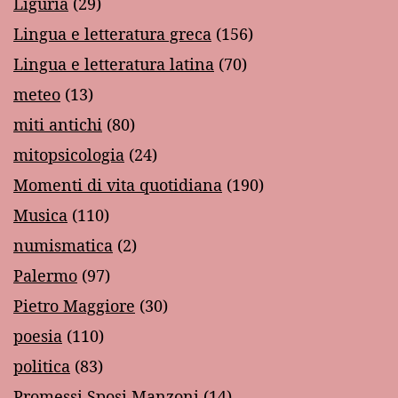
Liguria
(29)
Lingua e letteratura greca
(156)
Lingua e letteratura latina
(70)
meteo
(13)
miti antichi
(80)
mitopsicologia
(24)
Momenti di vita quotidiana
(190)
Musica
(110)
numismatica
(2)
Palermo
(97)
Pietro Maggiore
(30)
poesia
(110)
politica
(83)
Promessi Sposi Manzoni
(14)