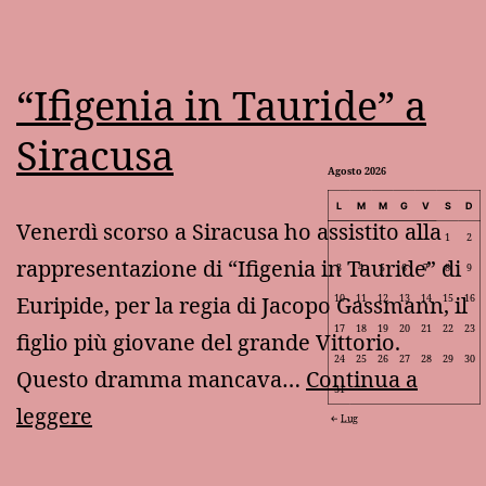
“Ifigenia in Tauride” a
Siracusa
Agosto 2026
L
M
M
G
V
S
D
Venerdì scorso a Siracusa ho assistito alla
1
2
rappresentazione di “Ifigenia in Tauride” di
3
4
5
6
7
8
9
Euripide, per la regia di Jacopo Gassmann, il
10
11
12
13
14
15
16
17
18
19
20
21
22
23
figlio più giovane del grande Vittorio.
24
25
26
27
28
29
30
Questo dramma mancava…
Continua a
31
“Ifigenia
leggere
Lug
in