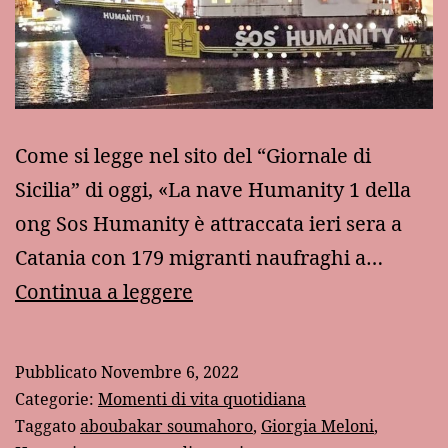
Come si legge nel sito del “Giornale di
Sicilia” di oggi, «La nave Humanity 1 della
ong Sos Humanity è attraccata ieri sera a
Catania con 179 migranti naufraghi a…
La
Continua a leggere
colpa
di
Pubblicato
Novembre 6, 2022
non
Categorie:
Momenti di vita quotidiana
essere
Taggato
aboubakar soumahoro
,
Giorgia Meloni
,