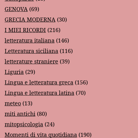
GENOVA
(69)
GRECIA MODERNA
(30)
I MIEI RICORDI
(216)
letteratura italiana
(146)
Letteratura siciliana
(116)
letterature straniere
(39)
Liguria
(29)
Lingua e letteratura greca
(156)
Lingua e letteratura latina
(70)
meteo
(13)
miti antichi
(80)
mitopsicologia
(24)
Momenti di vita quotidiana
(190)