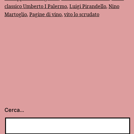
classico Umberto I Palermo
,
Luigi Pirandello
,
Nino
Martoglio
,
Pagine di vino
,
vito lo scrudato
Cerca…