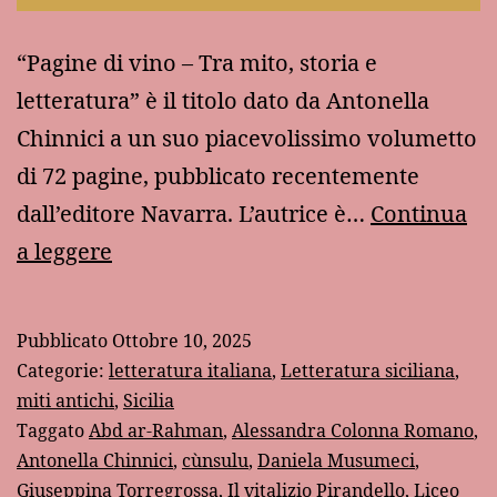
“Pagine di vino – Tra mito, storia e
letteratura” è il titolo dato da Antonella
Chinnici a un suo piacevolissimo volumetto
di 72 pagine, pubblicato recentemente
dall’editore Navarra. L’autrice è…
Continua
“Pagine
a leggere
di
vino”
Pubblicato
Ottobre 10, 2025
di
Categorie:
letteratura italiana
,
Letteratura siciliana
,
Antonella
miti antichi
,
Sicilia
Taggato
Abd ar-Rahman
,
Alessandra Colonna Romano
,
Chinnici
Antonella Chinnici
,
cùnsulu
,
Daniela Musumeci
,
Giuseppina Torregrossa
,
Il vitalizio Pirandello
,
Liceo