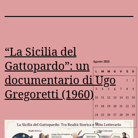
“La Sicilia del
Gattopardo”: un
Agosto 2026
L
M
M
G
V
S
D
documentario di Ugo
1
2
Gregoretti (1960)
3
4
5
6
7
8
9
10
11
12
13
14
15
16
17
18
19
20
21
22
23
24
25
26
27
28
29
30
31
Lug