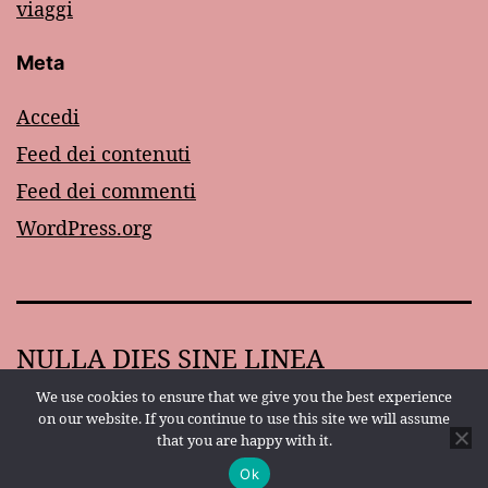
viaggi
Meta
Accedi
Feed dei contenuti
Feed dei commenti
WordPress.org
NULLA DIES SINE LINEA
We use cookies to ensure that we give you the best experience
Proudly powered by
WordPress
.
on our website. If you continue to use this site we will assume
that you are happy with it.
Ok
Modalità scura: