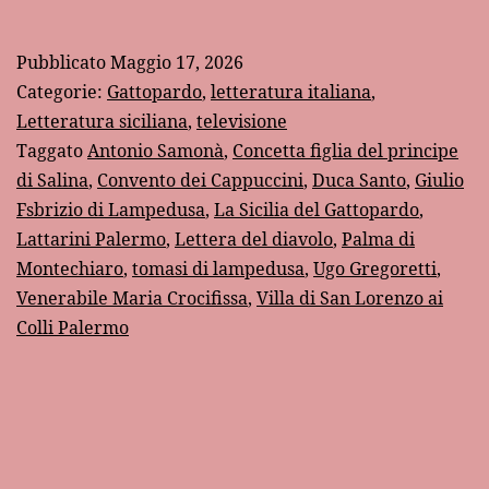
Sicilia
del
Pubblicato
Maggio 17, 2026
Gattopardo”:
Categorie:
Gattopardo
,
letteratura italiana
,
un
Letteratura siciliana
,
televisione
Taggato
Antonio Samonà
,
Concetta figlia del principe
documentario
di Salina
,
Convento dei Cappuccini
,
Duca Santo
,
Giulio
di
Fsbrizio di Lampedusa
,
La Sicilia del Gattopardo
,
Ugo
Lattarini Palermo
,
Lettera del diavolo
,
Palma di
Gregoretti
Montechiaro
,
tomasi di lampedusa
,
Ugo Gregoretti
,
Venerabile Maria Crocifissa
,
Villa di San Lorenzo ai
(1960)
Colli Palermo