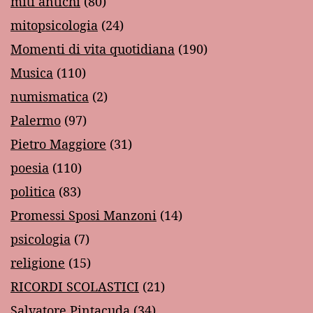
miti antichi
(80)
mitopsicologia
(24)
Momenti di vita quotidiana
(190)
Musica
(110)
numismatica
(2)
Palermo
(97)
Pietro Maggiore
(31)
poesia
(110)
politica
(83)
Promessi Sposi Manzoni
(14)
psicologia
(7)
religione
(15)
RICORDI SCOLASTICI
(21)
Salvatore Pintacuda
(34)