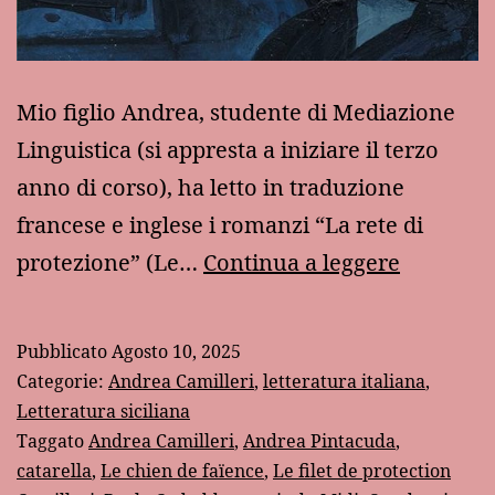
Mio figlio Andrea, studente di Mediazione
Linguistica (si appresta a iniziare il terzo
anno di corso), ha letto in traduzione
francese e inglese i romanzi “La rete di
“Osserva
protezione” (Le…
Continua a leggere
su
alcune
Pubblicato
Agosto 10, 2025
traduzio
Categorie:
Andrea Camilleri
,
letteratura italiana
,
dei
Letteratura siciliana
Taggato
Andrea Camilleri
,
Andrea Pintacuda
,
romanzi
catarella
,
Le chien de faïence
,
Le filet de protection
di