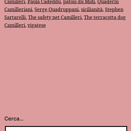
Camilleri
,
Paola Cadeddu
,
patois du Midi
,
Quaderni
Camilleri
Camilleriani
,
Serge Quadruppani
,
sicilianità
,
Stephen
di
Sartarelli
,
The safety net Camilleri
,
The terracotta dog
Camilleri
,
vigatese
Andrea
Pintacud
Cerca…