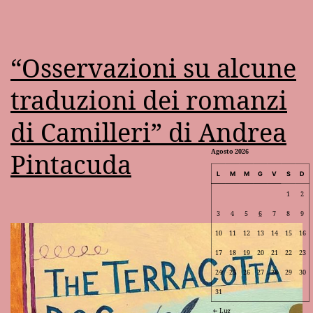
“Osservazioni su alcune
traduzioni dei romanzi
di Camilleri” di Andrea
Pintacuda
Agosto 2026
L
M
M
G
V
S
D
1
2
3
4
5
6
7
8
9
10
11
12
13
14
15
16
17
18
19
20
21
22
23
24
25
26
27
28
29
30
31
Lug