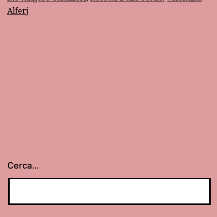
Alferj
Cerca…