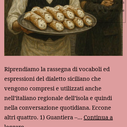
17
18
19
20
21
22
23
24
25
26
27
28
29
30
31
Lug
Riprendiamo la rassegna di vocaboli ed
espressioni del dialetto siciliano che
vengono compresi e utilizzati anche
nell’italiano regionale dell’isola e quindi
nella conversazione quotidiana. Eccone
altri quattro. 1) Guantiera –…
Continua a
Altri
leggere