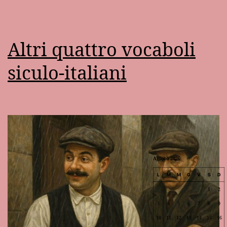
Altri quattro vocaboli
siculo-italiani
Agosto 2026
L
M
M
G
V
S
D
1
2
3
4
5
6
7
8
9
10
11
12
13
14
15
16