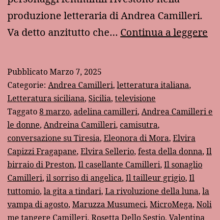
produzione letteraria di Andrea Camilleri.
Ca
Va detto anzitutto che…
Continua a leggere
e
le
Pubblicato
Marzo 7, 2025
do
Categorie:
Andrea Camilleri
,
letteratura italiana
,
Letteratura siciliana
,
Sicilia
,
televisione
Taggato
8 marzo
,
adelina camilleri
,
Andrea Camilleri e
le donne
,
Andreina Camilleri
,
camisutra
,
conversazione su Tiresia
,
Eleonora di Mora
,
Elvira
Capizzi Fragapane
,
Elvira Sellerio
,
festa della donna
,
Il
birraio di Preston
,
Il casellante Camilleri
,
Il sonaglio
Camilleri
,
il sorriso di angelica
,
Il tailleur grigio
,
Il
tuttomio
,
la gita a tindari
,
La rivoluzione della luna
,
la
vampa di agosto
,
Maruzza Musumeci
,
MicroMega
,
Noli
me tangere Camilleri
,
Rosetta Dello Sestio
,
Valentina