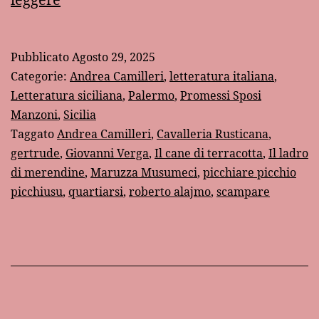
quattro
vocaboli
Pubblicato
Agosto 29, 2025
siculo-
Categorie:
Andrea Camilleri
,
letteratura italiana
,
italiani
Letteratura siciliana
,
Palermo
,
Promessi Sposi
Manzoni
,
Sicilia
Taggato
Andrea Camilleri
,
Cavalleria Rusticana
,
gertrude
,
Giovanni Verga
,
Il cane di terracotta
,
Il ladro
di merendine
,
Maruzza Musumeci
,
picchiare picchio
picchiusu
,
quartiarsi
,
roberto alajmo
,
scampare