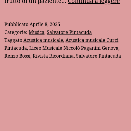
“Ac
frutto di un paziente…
Continua a leggere
mus
di
Pubblicato
Aprile 8, 2025
Sal
Categorie:
Musica
,
Salvatore Pintacuda
Pin
Taggato
Acustica musicale
,
Acustica musicale Curci
Pintacuda
,
Liceo Musicale Niccolò Paganini Genova
,
Renzo Bossi
,
Rivista Ricordiana
,
Salvatore Pintacuda