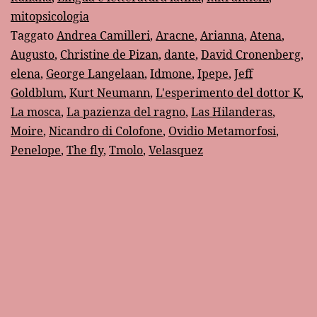
mitopsicologia
di
Taggato
Andrea Camilleri
,
Aracne
,
Arianna
,
Atena
,
Aracne
Augusto
,
Christine de Pizan
,
dante
,
David Cronenberg
,
elena
,
George Langelaan
,
Idmone
,
Ipepe
,
Jeff
Goldblum
,
Kurt Neumann
,
L'esperimento del dottor K
,
La mosca
,
La pazienza del ragno
,
Las Hilanderas
,
Moire
,
Nicandro di Colofone
,
Ovidio Metamorfosi
,
Penelope
,
The fly
,
Tmolo
,
Velasquez