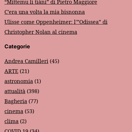
“Mittemu li tiàni” di Pietro Maggiore
C’era una volta la mia bisnonna
Ulisse come Oppenheimer: l'”Odissea” di
Christopher Nolan al cinema
Categorie
Andrea Camilleri
(45)
ARTE
(21)
astronomia
(1)
attualità
(398)
Bagheria
(77)
cinema
(53)
clima
(2)
COVID 19
(34)