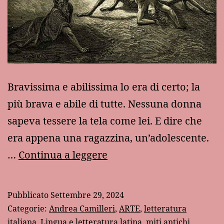
Bravissima e abilissima lo era di certo; la
più brava e abile di tutte. Nessuna donna
sapeva tessere la tela come lei. E dire che
era appena una ragazzina, un’adolescente.
La
…
Continua a leggere
donna-
ragno:
Pubblicato
Settembre 29, 2024
il
Categorie:
Andrea Camilleri
,
ARTE
,
letteratura
mito
italiana
,
Lingua e letteratura latina
,
miti antichi
,