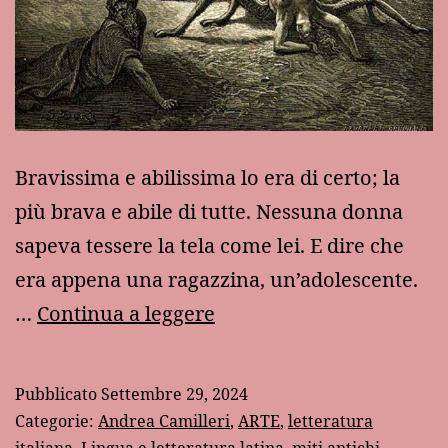
Bravissima e abilissima lo era di certo; la
più brava e abile di tutte. Nessuna donna
sapeva tessere la tela come lei. E dire che
era appena una ragazzina, un’adolescente.
La
…
Continua a leggere
donna-
ragno:
Pubblicato
Settembre 29, 2024
il
Categorie:
Andrea Camilleri
,
ARTE
,
letteratura