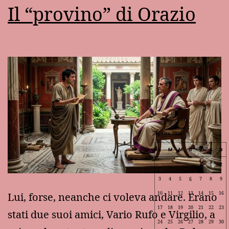
Il “provino” di Orazio
Agosto 2026
L
M
M
G
V
S
D
1
2
3
4
5
6
7
8
9
10
11
12
13
14
15
16
Lui, forse, neanche ci voleva andare. Erano
17
18
19
20
21
22
23
stati due suoi amici, Vario Rufo e Virgilio, a
24
25
26
27
28
29
30