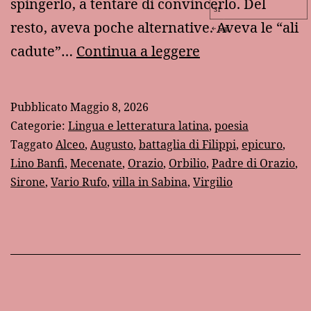
spingerlo, a tentare di convincerlo. Del
31
resto, aveva poche alternative. Aveva le “ali
Lug
Il
cadute”…
Continua a leggere
“provino”
di
Pubblicato
Maggio 8, 2026
Orazio
Categorie:
Lingua e letteratura latina
,
poesia
Taggato
Alceo
,
Augusto
,
battaglia di Filippi
,
epicuro
,
Lino Banfi
,
Mecenate
,
Orazio
,
Orbilio
,
Padre di Orazio
,
Sirone
,
Vario Rufo
,
villa in Sabina
,
Virgilio