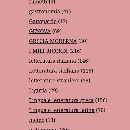
fumetti
(3)
gastronomia
(41)
Gattopardo
(13)
GENOVA
(69)
GRECIA MODERNA
(30)
I MIEI RICORDI
(216)
letteratura italiana
(146)
Letteratura siciliana
(116)
letterature straniere
(39)
Liguria
(29)
Lingua e letteratura greca
(156)
Lingua e letteratura latina
(70)
meteo
(13)
miti antichi
(80)