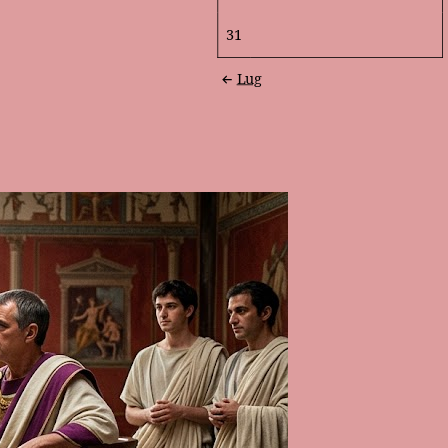
31
Lug