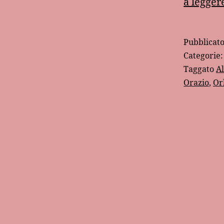
a legger
Pubblicat
Categorie
Taggato
A
Orazio
,
Or