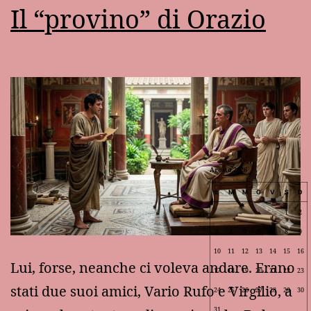
Il “provino” di Orazio
Agosto 2026
L
M
M
G
V
S
D
1
2
3
4
5
6
7
8
9
10
11
12
13
14
15
16
Lui, forse, neanche ci voleva andare. Erano
17
18
19
20
21
22
23
stati due suoi amici, Vario Rufo e Virgilio, a
24
25
26
27
28
29
30
31