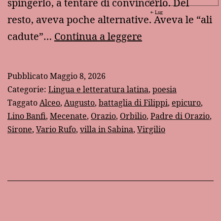
spingerlo, a tentare di convincerlo. Del
Lug
resto, aveva poche alternative. Aveva le “ali
Il
cadute”…
Continua a leggere
“provino”
di
Pubblicato
Maggio 8, 2026
Orazio
Categorie:
Lingua e letteratura latina
,
poesia
Taggato
Alceo
,
Augusto
,
battaglia di Filippi
,
epicuro
,
Lino Banfi
,
Mecenate
,
Orazio
,
Orbilio
,
Padre di Orazio
,
Sirone
,
Vario Rufo
,
villa in Sabina
,
Virgilio