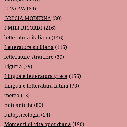
GENOVA
(69)
GRECIA MODERNA
(30)
I MIEI RICORDI
(216)
letteratura italiana
(146)
Letteratura siciliana
(116)
letterature straniere
(39)
Liguria
(29)
Lingua e letteratura greca
(156)
Lingua e letteratura latina
(70)
meteo
(13)
miti antichi
(80)
mitopsicologia
(24)
Momenti di vita quotidiana
(190)