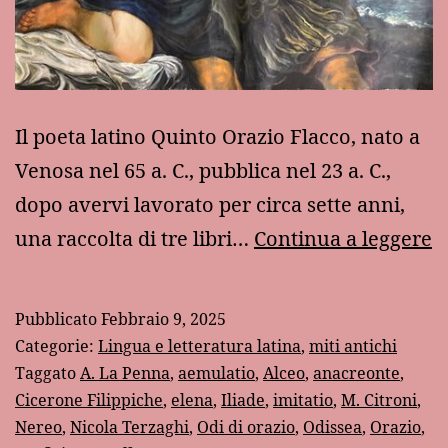
Il poeta latino Quinto Orazio Flacco, nato a
Venosa nel 65 a. C., pubblica nel 23 a. C.,
dopo avervi lavorato per circa sette anni,
P
una raccolta di tre libri…
Continua a leggere
“
p
Pubblicato
Febbraio 9, 2025
l
Categorie:
Lingua e letteratura latina
,
miti antichi
I
Taggato
A. La Penna
,
aemulatio
,
Alceo
,
anacreonte
,
Cicerone Filippiche
,
elena
,
Iliade
,
imitatio
,
M. Citroni
,
1
Nereo
,
Nicola Terzaghi
,
Odi di orazio
,
Odissea
,
Orazio
,
d