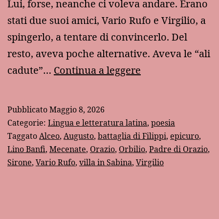
Lui, forse, neanche ci voleva andare. Erano
stati due suoi amici, Vario Rufo e Virgilio, a
spingerlo, a tentare di convincerlo. Del
resto, aveva poche alternative. Aveva le “ali
Il
cadute”…
Continua a leggere
“provino”
di
Pubblicato
Maggio 8, 2026
Orazio
Categorie:
Lingua e letteratura latina
,
poesia
Taggato
Alceo
,
Augusto
,
battaglia di Filippi
,
epicuro
,
Lino Banfi
,
Mecenate
,
Orazio
,
Orbilio
,
Padre di Orazio
,
Sirone
,
Vario Rufo
,
villa in Sabina
,
Virgilio