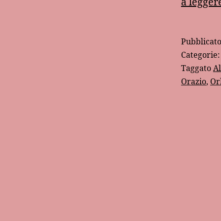
a legger
Pubblicat
Categorie
Taggato
A
Orazio
,
Or