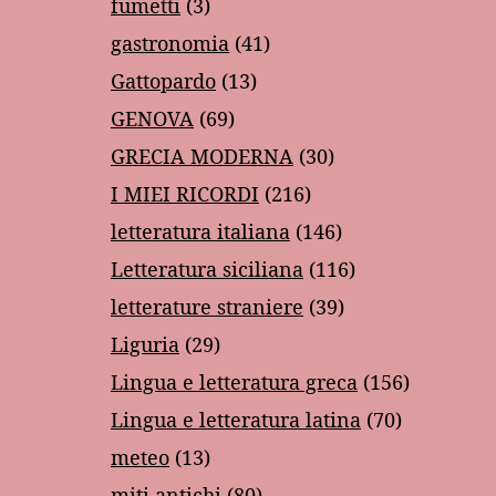
fumetti
(3)
gastronomia
(41)
Gattopardo
(13)
GENOVA
(69)
GRECIA MODERNA
(30)
I MIEI RICORDI
(216)
letteratura italiana
(146)
Letteratura siciliana
(116)
letterature straniere
(39)
Liguria
(29)
Lingua e letteratura greca
(156)
Lingua e letteratura latina
(70)
meteo
(13)
miti antichi
(80)