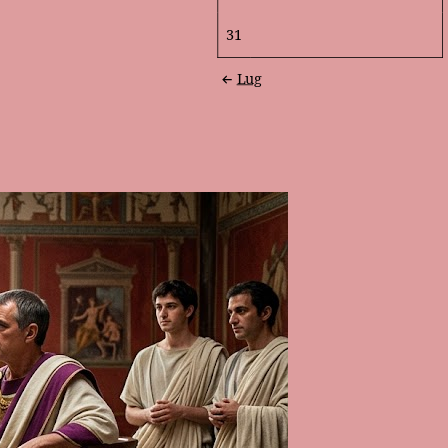
31
Lug