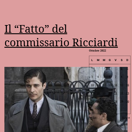
Il “Fatto” del
commissario Ricciardi
Ottobre 2022
L
M
M
G
V
S
D
1
2
3
4
5
6
7
8
9
10
11
12
13
14
15
16
17
18
19
20
21
22
23
24
25
26
27
28
29
30
31
Set
Nov