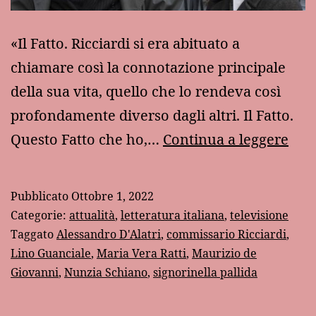
«Il Fatto. Ricciardi si era abituato a
chiamare così la connotazione principale
della sua vita, quello che lo rendeva così
profondamente diverso dagli altri. Il Fatto.
Il
Questo Fatto che ho,…
Continua a leggere
“Fat
del
Pubblicato
Ottobre 1, 2022
com
Categorie:
attualità
,
letteratura italiana
,
televisione
Ricc
Taggato
Alessandro D'Alatri
,
commissario Ricciardi
,
Lino Guanciale
,
Maria Vera Ratti
,
Maurizio de
Giovanni
,
Nunzia Schiano
,
signorinella pallida