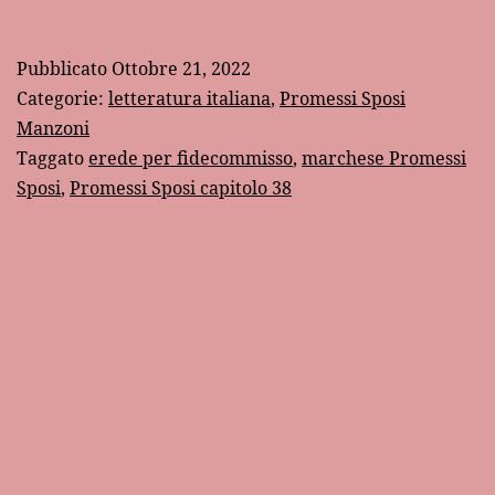
successore
di
Pubblicato
Ottobre 21, 2022
Don
Categorie:
letteratura italiana
,
Promessi Sposi
Rodrigo:
Manzoni
Taggato
erede per fidecommisso
,
marchese Promessi
il
Sposi
,
Promessi Sposi capitolo 38
buon
marchese