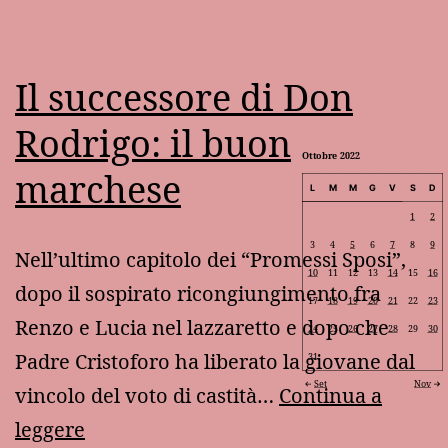
Il successore di Don
Rodrigo: il buon
Ottobre 2022
marchese
L
M
M
G
V
S
D
1
2
3
4
5
6
7
8
9
Nell’ultimo capitolo dei “Promessi Sposi”,
10
11
12
13
14
15
16
dopo il sospirato ricongiungimento fra
17
18
19
20
21
22
23
Renzo e Lucia nel lazzaretto e dopo che
24
25
26
27
28
29
30
Padre Cristoforo ha liberato la giovane dal
31
Set
Nov
vincolo del voto di castità…
Continua a
Il
leggere