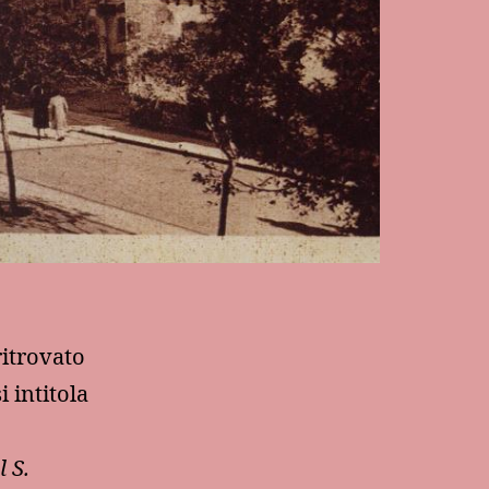
ritrovato
i intitola
 S.