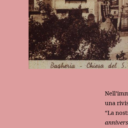
Nell’imm
una rivis
“La nost
annivers