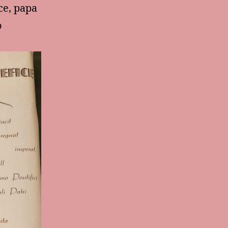
ce, papa
o