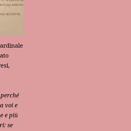
cardinale
rato
esi,
 perché
a voi e
e e più
ri: se