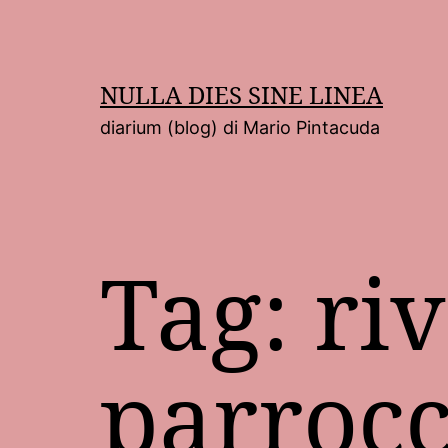
Salta
al
contenuto
NULLA DIES SINE LINEA
diarium (blog) di Mario Pintacuda
Tag:
riv
parrocc