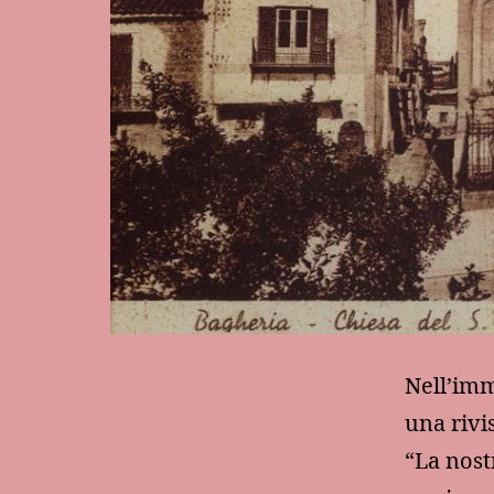
Nell’imm
una rivis
“La nost