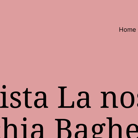
Home
ista La no
hia Baghe