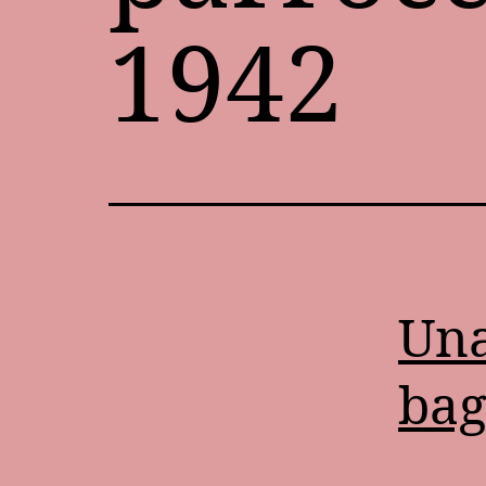
1942
Una
bag