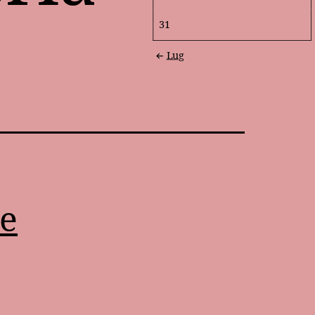
31
Lug
le