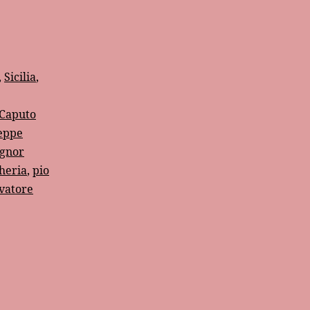
,
Sicilia
,
i Caputo
eppe
gnor
heria
,
pio
vatore