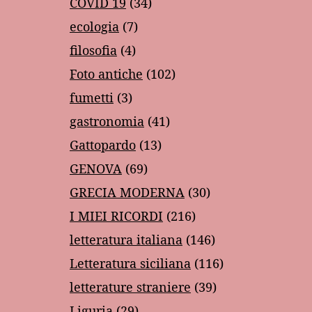
COVID 19
(34)
ecologia
(7)
filosofia
(4)
Foto antiche
(102)
fumetti
(3)
gastronomia
(41)
Gattopardo
(13)
GENOVA
(69)
GRECIA MODERNA
(30)
I MIEI RICORDI
(216)
letteratura italiana
(146)
Letteratura siciliana
(116)
letterature straniere
(39)
Liguria
(29)