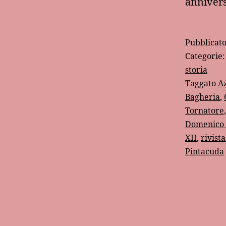
anniver
Pubblicat
Categorie
storia
Taggato
Az
Bagheria
,
Tornatore
Domenico 
XII
,
rivist
Pintacuda