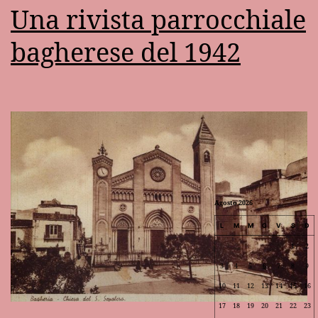
Una rivista parrocchiale
bagherese del 1942
Agosto 2026
L
M
M
G
V
S
D
1
2
3
4
5
6
7
8
9
10
11
12
13
14
15
16
17
18
19
20
21
22
23