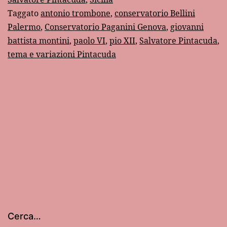
Taggato
antonio trombone
,
conservatorio Bellini
Paolo
Palermo
,
Conservatorio Paganini Genova
,
giovanni
VI
battista montini
,
paolo VI
,
pio XII
,
Salvatore Pintacuda
,
a
tema e variazioni Pintacuda
mio
padre
Cerca…