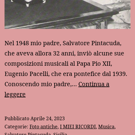
Nel 1948 mio padre, Salvatore Pintacuda,
che aveva allora 32 anni, inviò alcune sue
composizioni musicali al Papa Pio XII,
Eugenio Pacelli, che era pontefice dal 1939.
Conoscendo mio padre,…
Continua a
Una
leggere
lettera
del
Pubblicato
Aprile 24, 2023
futuro
Categorie:
Foto antiche
,
I MIEI RICORDI
,
Musica
,
papa
Salvatore Pintacuda
,
Sicilia