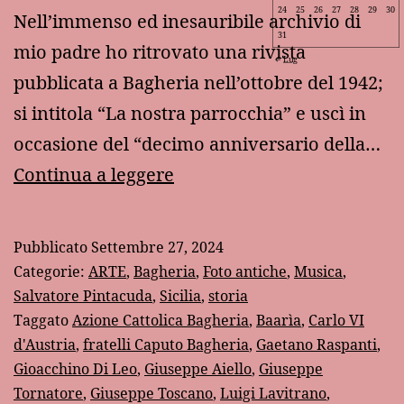
24
25
26
27
28
29
30
Nell’immenso ed inesauribile archivio di
31
mio padre ho ritrovato una rivista
Lug
pubblicata a Bagheria nell’ottobre del 1942;
si intitola “La nostra parrocchia” e uscì in
occasione del “decimo anniversario della…
Una
Continua a leggere
rivista
parrocchiale
Pubblicato
Settembre 27, 2024
bagherese
Categorie:
ARTE
,
Bagheria
,
Foto antiche
,
Musica
,
del
Salvatore Pintacuda
,
Sicilia
,
storia
Taggato
Azione Cattolica Bagheria
,
Baarìa
,
Carlo VI
1942
d'Austria
,
fratelli Caputo Bagheria
,
Gaetano Raspanti
,
Gioacchino Di Leo
,
Giuseppe Aiello
,
Giuseppe
Tornatore
,
Giuseppe Toscano
,
Luigi Lavitrano
,