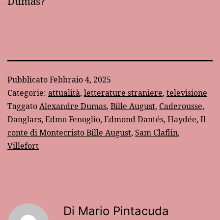
Dumas?
Pubblicato
Febbraio 4, 2025
Categorie:
attualità
,
letterature straniere
,
televisione
Taggato
Alexandre Dumas
,
Bille August
,
Caderousse
,
Danglars
,
Edmo Fenoglio
,
Edmond Dantés
,
Haydée
,
Il
conte di Montecristo Bille August
,
Sam Claflin
,
Villefort
Di Mario Pintacuda