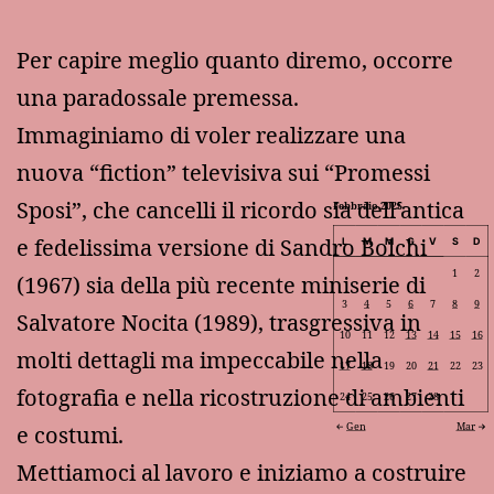
Per capire meglio quanto diremo, occorre
una paradossale premessa.
Immaginiamo di voler realizzare una
nuova “fiction” televisiva sui “Promessi
Sposi”, che cancelli il ricordo sia dell’antica
Febbraio 2025
e fedelissima versione di Sandro Bolchi
L
M
M
G
V
S
D
1
2
(1967) sia della più recente miniserie di
3
4
5
6
7
8
9
Salvatore Nocita (1989), trasgressiva in
10
11
12
13
14
15
16
molti dettagli ma impeccabile nella
17
18
19
20
21
22
23
fotografia e nella ricostruzione di ambienti
24
25
26
27
28
Gen
Mar
e costumi.
Mettiamoci al lavoro e iniziamo a costruire