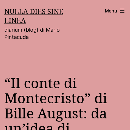
Salta
NULLA DIES SINE
Menu
al
LINEA
contenuto
diarium (blog) di Mario
Pintacuda
“Il conte di
Montecristo” di
Bille August: da
un’idea di