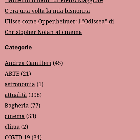
“Mittemu li tiàni” di Pietro Maggiore
C’era una volta la mia bisnonna
Ulisse come Oppenheimer: l'”Odissea” di
Christopher Nolan al cinema
Categorie
Andrea Camilleri
(45)
ARTE
(21)
astronomia
(1)
attualità
(398)
Bagheria
(77)
cinema
(53)
clima
(2)
COVID 19
(34)