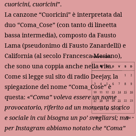
cuoricini, cuoricini
”.
La canzone “Cuoricini” è interpretata dal
duo “Coma_Cose” (con tanto di lineetta
bassa intermedia), composto da Fausto
Lama (pseudonimo di Fausto Zanardelli) e
California (al secolo Francesca Mesiano),
Febbraio 2025
che sono una coppia anche nella vita.
L
M
M
G
V
S
D
Come si legge sul sito di radio Deejay, la
1
2
3
4
5
6
7
8
9
spiegazione del nome “Coma_Cose” è
10
11
12
13
14
15
16
questa: «“
Coma” voleva essere un nome
17
18
19
20
21
22
23
provocatorio, riferito ad un momento storico
24
25
26
27
28
e sociale in cui bisogna un po’ svegliarsi; ma
Gen
Mar
per Instagram abbiamo notato che “Coma”