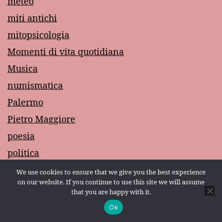
meteo
miti antichi
mitopsicologia
Momenti di vita quotidiana
Musica
numismatica
Palermo
Pietro Maggiore
poesia
politica
Promessi Sposi Manzoni
We use cookies to ensure that we give you the best experience
on our website. If you continue to use this site we will assume
psicologia
that you are happy with it.
religione
Ok
Modalità scura:
RICORDI SCOLASTICI