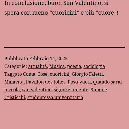
In conclusione, buon San Valentino, si
spera con meno “cuoricini” e più “cuore”!
Pubblicato
Febbraio 14, 2025
Categorie:
attualità
,
Musica
,
poesia
,
sociologia
Taggato
Coma_Cose
,
cuoricini
,
Giorgio Faletti
,
Malavita
,
Pavillon des folies
,
Posti vuoti
,
quando sarai
piccola
,
san valentino
,
signore tenente
,
Simone
Cristicchi
,
studentessa universitaria