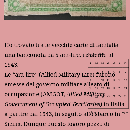
Ho trovato fra le vecchie carte di famiglia
una banconota da 5 am-lire, risalente al
Giugno 2026
1943.
L
M
M
G
V
S
D
1
2
3
4
5
6
7
Le “am-lire” (Allied Military Lire) furono
8
9
10
11
12
13
14
emesse dal governo militare alleato di
15
16
17
18
19
20
21
occupazione (AMGOT,
Allied Military
22
23
24
25
26
27
28
Government of Occupied Territories
) in Italia
29
30
a partire dal 1943, in seguito allo sbarco in
Mag
Lug
Sicilia. Dunque questo logoro pezzo di