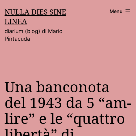
Salta
NULLA DIES SINE
Menu
al
LINEA
contenuto
diarium (blog) di Mario
Pintacuda
Una banconota
del 1943 da 5 “am-
lire” e le “quattro
libertà” di