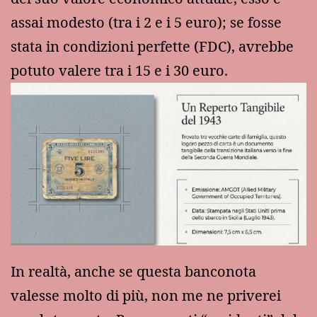
assai modesto (tra i 2 e i 5 euro); se fosse
stata in condizioni perfette (FDC), avrebbe
potuto valere tra i 15 e i 30 euro.
In realtà, anche se questa banconota
valesse molto di più, non me ne priverei