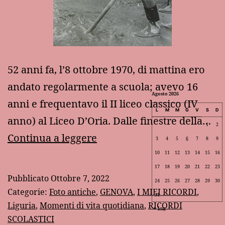
52 anni fa, l’8 ottobre 1970, di mattina ero
andato regolarmente a scuola; avevo 16
Agosto 2026
anni e frequentavo il II liceo classico (IV
L
M
M
G
V
S
D
anno) al Liceo D’Oria. Dalle finestre della…
1
2
8
Continua a leggere
3
4
5
6
7
8
9
ottobre
10
11
12
13
14
15
16
17
18
19
20
21
22
23
1970:
Pubblicato
Ottobre 7, 2022
24
25
26
27
28
29
30
la
Categorie:
Foto antiche
,
GENOVA
,
I MIEI RICORDI
,
31
prima
Liguria
,
Momenti di vita quotidiana
,
RICORDI
Lug
SCOLASTICI
grande