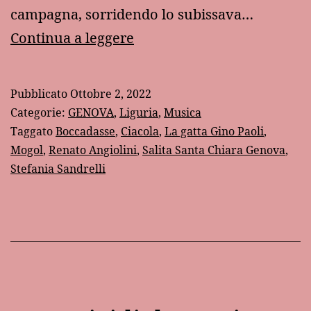
campagna, sorridendo lo subissava…
“La
Continua a leggere
gatta”
di
Pubblicato
Ottobre 2, 2022
Gino
Categorie:
GENOVA
,
Liguria
,
Musica
Paoli
Taggato
Boccadasse
,
Ciacola
,
La gatta Gino Paoli
,
Mogol
,
Renato Angiolini
,
Salita Santa Chiara Genova
,
Stefania Sandrelli