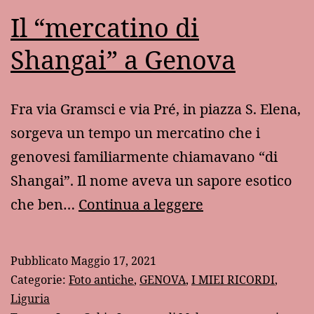
Il “mercatino di
Shangai” a Genova
Fra via Gramsci e via Pré, in piazza S. Elena,
sorgeva un tempo un mercatino che i
genovesi familiarmente chiamavano “di
Shangai”. Il nome aveva un sapore esotico
Il
che ben…
Continua a leggere
“mercatino
di
Pubblicato
Maggio 17, 2021
Shangai”
Categorie:
Foto antiche
,
GENOVA
,
I MIEI RICORDI
,
a
Liguria