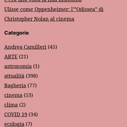
Ulisse come Oppenheimer: l'”Odissea” di
Christopher Nolan al cinema
Categorie
Andrea Camilleri
(45)
ARTE
(21)
astronomia
(1)
attualità
(398)
Bagheria
(77)
cinema
(53)
clima
(2)
COVID 19
(34)
ecologia
(7)