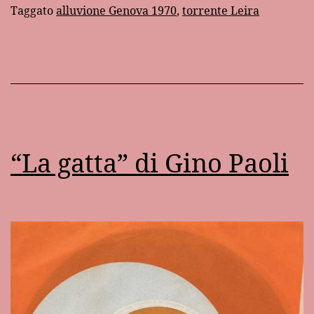
Taggato
alluvione Genova 1970
,
torrente Leira
alluvione
di
Genova
“La gatta” di Gino Paoli