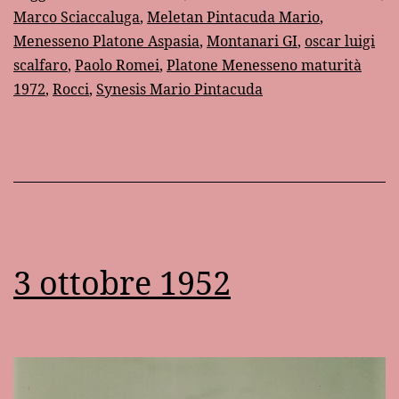
esami
Marco Sciaccaluga
,
Meletan Pintacuda Mario
,
di
Menesseno Platone Aspasia
,
Montanari GI
,
oscar luigi
maturità
scalfaro
,
Paolo Romei
,
Platone Menesseno maturità
1972
,
Rocci
,
Synesis Mario Pintacuda
del
1972
3 ottobre 1952