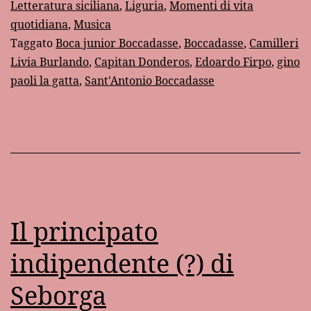
Letteratura siciliana
,
Liguria
,
Momenti di vita
quotidiana
,
Musica
Taggato
Boca junior Boccadasse
,
Boccadasse
,
Camilleri
Livia Burlando
,
Capitan Donderos
,
Edoardo Firpo
,
gino
paoli la gatta
,
Sant'Antonio Boccadasse
Il principato
indipendente (?) di
Seborga