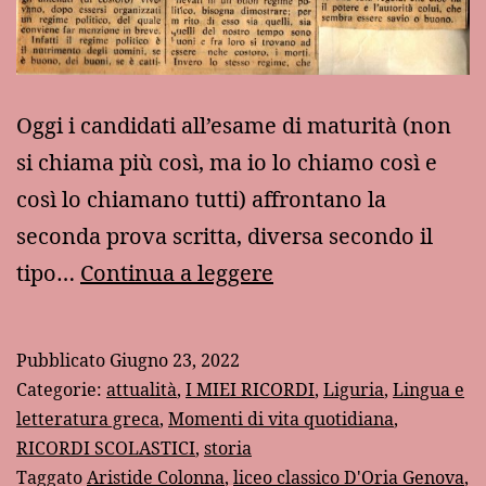
Oggi i candidati all’esame di maturità (non
si chiama più così, ma io lo chiamo così e
così lo chiamano tutti) affrontano la
seconda prova scritta, diversa secondo il
Una
tipo…
Continua a leggere
micidiale
versione
Pubblicato
Giugno 23, 2022
di
Categorie:
attualità
,
I MIEI RICORDI
,
Liguria
,
Lingua e
greco
letteratura greca
,
Momenti di vita quotidiana
,
RICORDI SCOLASTICI
,
storia
agli
Taggato
Aristide Colonna
,
liceo classico D'Oria Genova
,