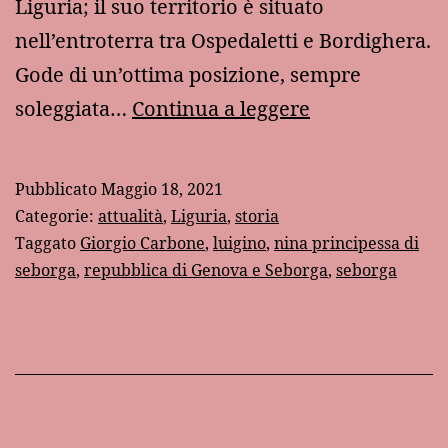
Liguria; il suo territorio è situato
nell’entroterra tra Ospedaletti e Bordighera.
Gode di un’ottima posizione, sempre
Il
soleggiata…
Continua a leggere
principato
indipendente
Pubblicato
Maggio 18, 2021
(?)
Categorie:
attualità
,
Liguria
,
storia
di
Taggato
Giorgio Carbone
,
luigino
,
nina principessa di
seborga
,
repubblica di Genova e Seborga
,
seborga
Seborga