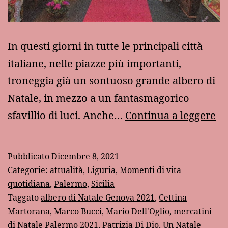
In questi giorni in tutte le principali città
italiane, nelle piazze più importanti,
troneggia già un sontuoso grande albero di
Natale, in mezzo a un fantasmagorico
Pa
sfavillio di luci. Anche…
Continua a leggere
e
le
Pubblicato
Dicembre 8, 2021
“i
Categorie:
attualità
,
Liguria
,
Momenti di vita
di
quotidiana
,
Palermo
,
Sicilia
Taggato
albero di Natale Genova 2021
,
Cettina
Na
Martorana
,
Marco Bucci
,
Mario Dell'Oglio
,
mercatini
di Natale Palermo 2021
,
Patrizia Di Dio
,
Un Natale