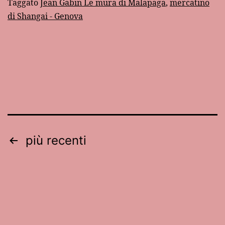
Taggato
Jean Gabin Le mura di Malapaga
,
mercatino
Genova
di Shangai - Genova
Paginazione
più recenti
degli
articoli