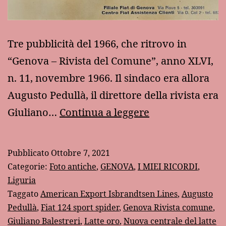
Tre pubblicità del 1966, che ritrovo in
“Genova – Rivista del Comune”, anno XLVI,
n. 11, novembre 1966. Il sindaco era allora
Augusto Pedullà, il direttore della rivista era
Pubblicità
Giuliano…
Continua a leggere
vintage:
Genova
Pubblicato
Ottobre 7, 2021
1966
Categorie:
Foto antiche
,
GENOVA
,
I MIEI RICORDI
,
Liguria
Taggato
American Export Isbrandtsen Lines
,
Augusto
Pedullà
,
Fiat 124 sport spider
,
Genova Rivista comune
,
Giuliano Balestreri
,
Latte oro
,
Nuova centrale del latte