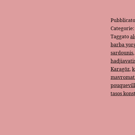
Pubblicat
Categorie
Taggato
al
barba yor
sardounis
hadjiavati
Karagöz
,
k
mavromat
pouquevil
tasos kons