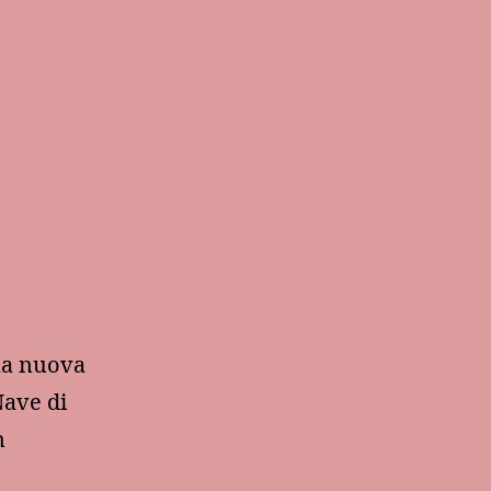
Una nuova
Nave di
n