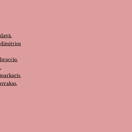
klavà
,
,
dimitrios
 braccio
,
i
,
 markaris
,
avrakas
,