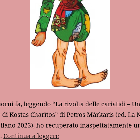
iorni fa, leggendo “La rivolta delle cariatidi – 
 di Kostas Charìtos” di Petros Màrkaris (ed. La 
ilano 2023), ho recuperato inaspettatamente u
Il
…
Continua a leggere