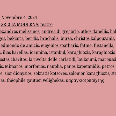
teatro
greco
o
Novembre 4, 2024
delle
:
GRECIA MODERNA
,
teatro
ombre:
exandros melissinos
,
andrea di gregorio
,
athos danellis
,
ba
gos
,
bekiaris
,
berdis
,
brachalis
,
bursa
,
christos kalpouzanis
Karaghiozis
,
edmondo de amicis
,
eugenios spatharis
,
fatmè
,
fustanella
,
s
,
ilias karellas
,
ioannina
,
istanbul
,
karaghiozis
,
karaghiozis
ostas charitos
,
la rivolta delle cariatidi
,
loukoumi
,
marouss
is
,
Mimaros
,
morfonios
,
nauplia
,
panos kapetanidis
,
petros
le
,
sior dionysios
,
sokratis kotsores
,
solomon karaghiozis
,
st
tas
,
théophile gautier
,
velighekas
,
καραγκιοζοπαίχτης