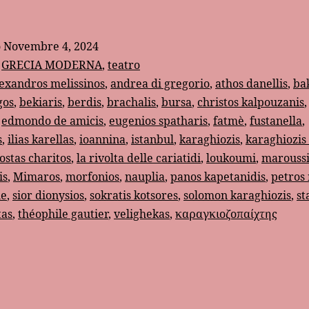
teatro
greco
o
Novembre 4, 2024
delle
:
GRECIA MODERNA
,
teatro
ombre:
exandros melissinos
,
andrea di gregorio
,
athos danellis
,
ba
gos
,
bekiaris
,
berdis
,
brachalis
,
bursa
,
christos kalpouzanis
Karaghiozis
,
edmondo de amicis
,
eugenios spatharis
,
fatmè
,
fustanella
,
s
,
ilias karellas
,
ioannina
,
istanbul
,
karaghiozis
,
karaghiozis
ostas charitos
,
la rivolta delle cariatidi
,
loukoumi
,
marouss
is
,
Mimaros
,
morfonios
,
nauplia
,
panos kapetanidis
,
petros
le
,
sior dionysios
,
sokratis kotsores
,
solomon karaghiozis
,
st
tas
,
théophile gautier
,
velighekas
,
καραγκιοζοπαίχτης