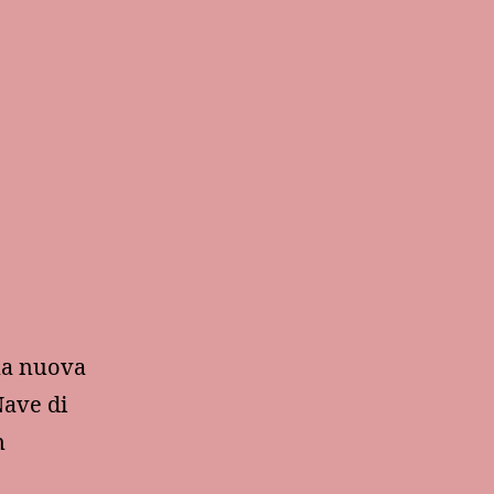
Una nuova
Nave di
n