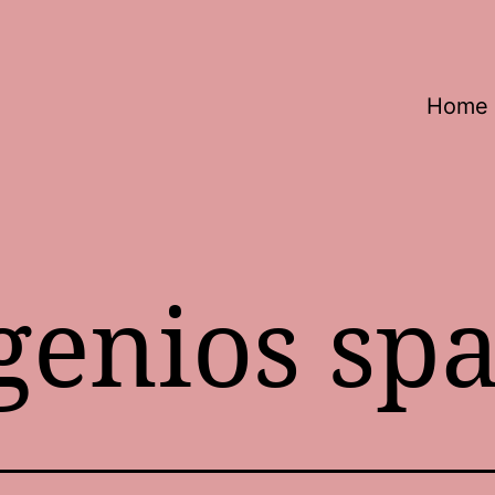
Home
genios spa