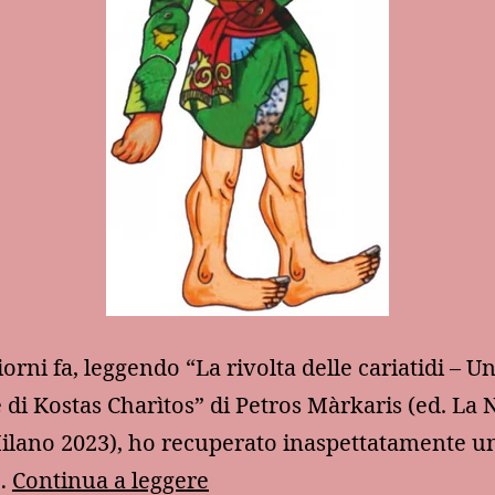
iorni fa, leggendo “La rivolta delle cariatidi – 
 di Kostas Charìtos” di Petros Màrkaris (ed. La 
ilano 2023), ho recuperato inaspettatamente u
Il
…
Continua a leggere