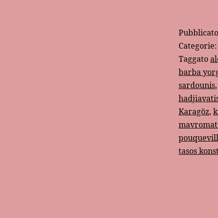
Pubblicat
Categorie
Taggato
al
barba yor
sardounis
hadjiavati
Karagöz
,
k
mavromat
pouquevil
tasos kons