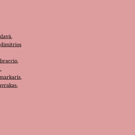
klavà
,
,
dimitrios
 braccio
,
i
,
 markaris
,
avrakas
,