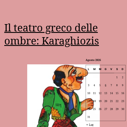
Il teatro greco delle
ombre: Karaghiozis
Agosto 2026
L
M
M
G
V
S
D
1
2
3
4
5
6
7
8
9
10
11
12
13
14
15
16
17
18
19
20
21
22
23
24
25
26
27
28
29
30
31
Lug