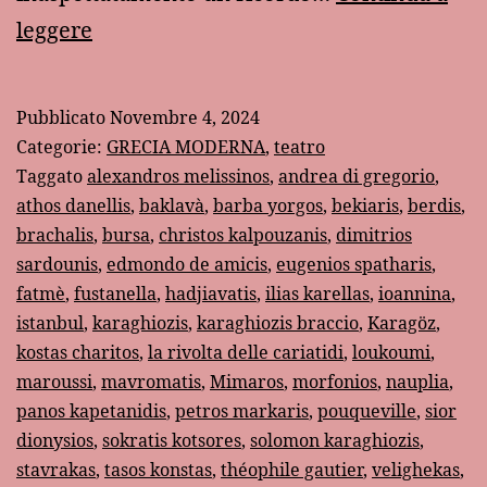
Il
leggere
teatro
greco
Pubblicato
Novembre 4, 2024
delle
Categorie:
GRECIA MODERNA
,
teatro
ombre:
Taggato
alexandros melissinos
,
andrea di gregorio
,
athos danellis
,
baklavà
,
barba yorgos
,
bekiaris
,
berdis
,
Karaghiozis
brachalis
,
bursa
,
christos kalpouzanis
,
dimitrios
sardounis
,
edmondo de amicis
,
eugenios spatharis
,
fatmè
,
fustanella
,
hadjiavatis
,
ilias karellas
,
ioannina
,
istanbul
,
karaghiozis
,
karaghiozis braccio
,
Karagöz
,
kostas charitos
,
la rivolta delle cariatidi
,
loukoumi
,
maroussi
,
mavromatis
,
Mimaros
,
morfonios
,
nauplia
,
panos kapetanidis
,
petros markaris
,
pouqueville
,
sior
dionysios
,
sokratis kotsores
,
solomon karaghiozis
,
stavrakas
,
tasos konstas
,
théophile gautier
,
velighekas
,