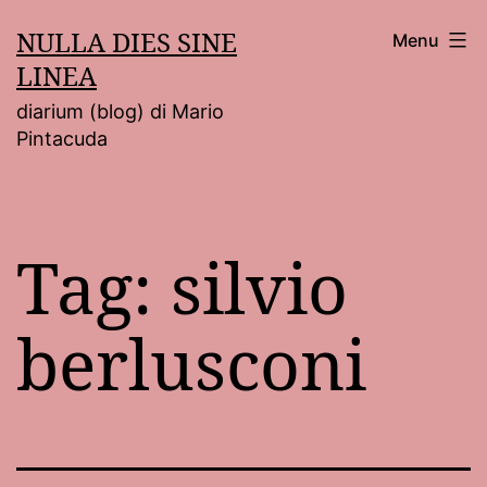
Salta
NULLA DIES SINE
Menu
al
LINEA
contenuto
diarium (blog) di Mario
Pintacuda
Tag:
silvio
berlusconi