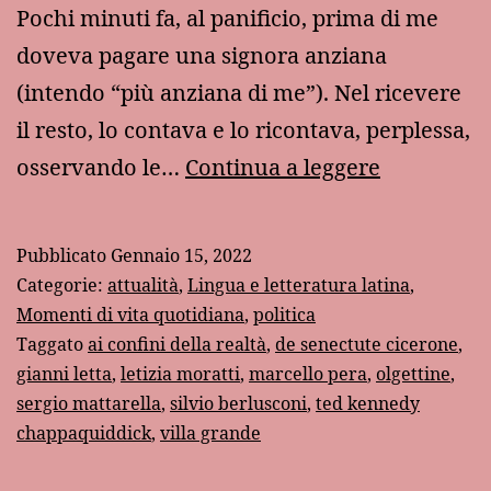
Pochi minuti fa, al panificio, prima di me
doveva pagare una signora anziana
(intendo “più anziana di me”). Nel ricevere
il resto, lo contava e lo ricontava, perplessa,
Largo
osservando le…
Continua a leggere
ai
vecchi!
Pubblicato
Gennaio 15, 2022
Categorie:
attualità
,
Lingua e letteratura latina
,
Momenti di vita quotidiana
,
politica
Taggato
ai confini della realtà
,
de senectute cicerone
,
gianni letta
,
letizia moratti
,
marcello pera
,
olgettine
,
sergio mattarella
,
silvio berlusconi
,
ted kennedy
chappaquiddick
,
villa grande