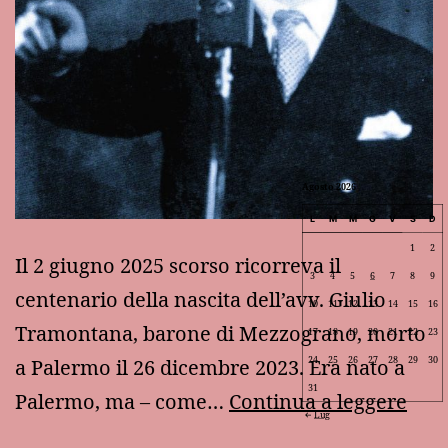
Agosto 2026
L
M
M
G
V
S
D
1
2
Il 2 giugno 2025 scorso ricorreva il
3
4
5
6
7
8
9
centenario della nascita dell’avv. Giulio
10
11
12
13
14
15
16
Tramontana, barone di Mezzograno, morto
17
18
19
20
21
22
23
24
25
26
27
28
29
30
a Palermo il 26 dicembre 2023. Era nato a
31
Ric
Palermo, ma – come…
Continua a leggere
Lug
di