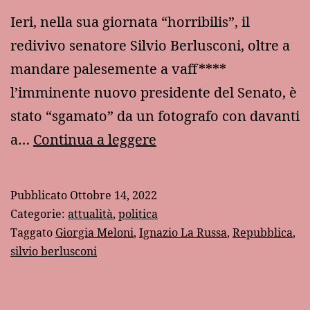
Ieri, nella sua giornata “horribilis”, il
redivivo senatore Silvio Berlusconi, oltre a
mandare palesemente a vaff****
l’imminente nuovo presidente del Senato, è
stato “sgamato” da un fotografo con davanti
Altarini
a…
Continua a leggere
svelati
Pubblicato
Ottobre 14, 2022
Categorie:
attualità
,
politica
Taggato
Giorgia Meloni
,
Ignazio La Russa
,
Repubblica
,
silvio berlusconi