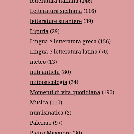
letteratura italiana
(146)
Letteratura siciliana
(116)
letterature straniere
(39)
Liguria
(29)
Lingua e letteratura greca
(156)
Lingua e letteratura latina
(70)
meteo
(13)
miti antichi
(80)
mitopsicologia
(24)
Momenti di vita quotidiana
(190)
Musica
(110)
numismatica
(2)
Palermo
(97)
Pietro Maggiore
(30)