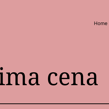
Home
tima cena