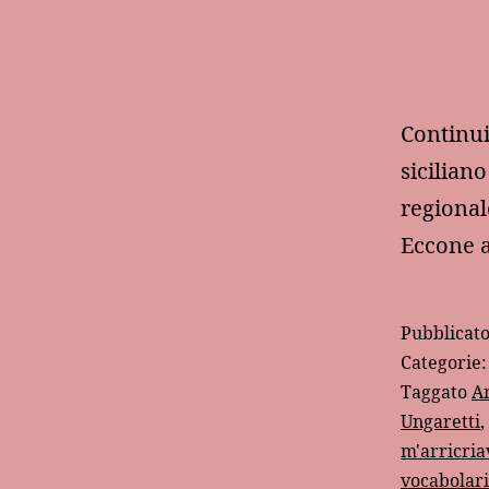
Continui
sicilian
regional
Eccone a
Pubblicat
Categorie
Taggato
A
Ungaretti
,
m'arricria
vocabolari