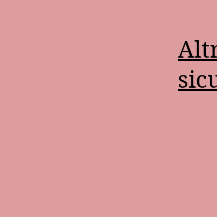
Alt
sic