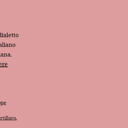
ialetto
aliano
iana.
Altri
ere
quattro
vocaboli
siculo-
italiani
ppe
,
rtillaro
,