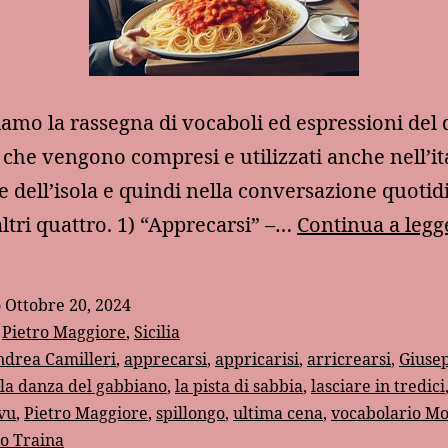
amo la rassegna di vocaboli ed espressioni del d
o che vengono compresi e utilizzati anche nell’it
e dell’isola e quindi nella conversazione quotid
ltri quattro. 1) “Apprecarsi” –…
Continua a legg
o
Ottobre 20, 2024
:
Pietro Maggiore
,
Sicilia
ndrea Camilleri
,
apprecarsi
,
appricarisi
,
arricrearsi
,
Giuse
la danza del gabbiano
,
la pista di sabbia
,
lasciare in tredici
vu
,
Pietro Maggiore
,
spillongo
,
ultima cena
,
vocabolario Mo
o Traina