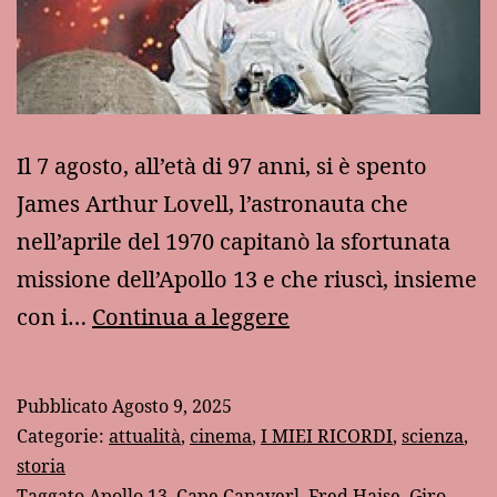
Il 7 agosto, all’età di 97 anni, si è spento
James Arthur Lovell, l’astronauta che
nell’aprile del 1970 capitanò la sfortunata
missione dell’Apollo 13 e che riuscì, insieme
La
con i…
Continua a leggere
morte
di
Pubblicato
Agosto 9, 2025
Jim
Categorie:
attualità
,
cinema
,
I MIEI RICORDI
,
scienza
,
Lovell,
storia
Taggato
Apollo 13
,
Cape Canaverl
,
Fred Haise
,
Giro