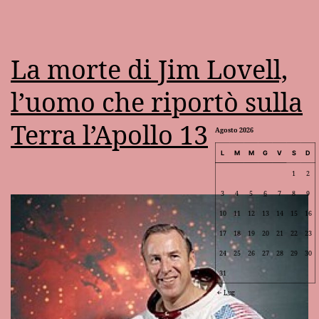
La morte di Jim Lovell,
l’uomo che riportò sulla
Terra l’Apollo 13
Agosto 2026
L
M
M
G
V
S
D
1
2
3
4
5
6
7
8
9
10
11
12
13
14
15
16
17
18
19
20
21
22
23
24
25
26
27
28
29
30
31
Lug