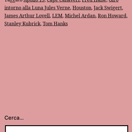
l’uomo
intorno alla Luna Jules Verne
,
Houston
,
Jack Swigert
,
che
James Arthur Lovell
,
LEM
,
Michel Ardan
,
Ron Howard
,
riportò
Stanley Kubrick
,
Tom Hanks
sulla
Terra
l’Apollo
13
Cerca…