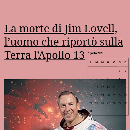
La morte di Jim Lovell,
l’uomo che riportò sulla
Terra l’Apollo 13
Agosto 2026
L
M
M
G
V
S
D
1
2
3
4
5
6
7
8
9
10
11
12
13
14
15
16
17
18
19
20
21
22
23
24
25
26
27
28
29
30
31
Lug