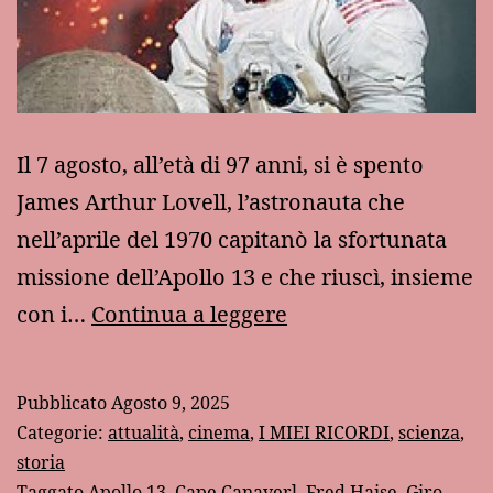
Il 7 agosto, all’età di 97 anni, si è spento
James Arthur Lovell, l’astronauta che
nell’aprile del 1970 capitanò la sfortunata
missione dell’Apollo 13 e che riuscì, insieme
La
con i…
Continua a leggere
morte
di
Pubblicato
Agosto 9, 2025
Jim
Categorie:
attualità
,
cinema
,
I MIEI RICORDI
,
scienza
,
Lovell,
storia
Taggato
Apollo 13
,
Cape Canaverl
,
Fred Haise
,
Giro