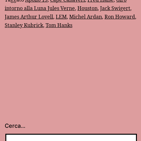
l’uomo
intorno alla Luna Jules Verne
,
Houston
,
Jack Swigert
,
che
James Arthur Lovell
,
LEM
,
Michel Ardan
,
Ron Howard
,
riportò
Stanley Kubrick
,
Tom Hanks
sulla
Terra
l’Apollo
13
Cerca…