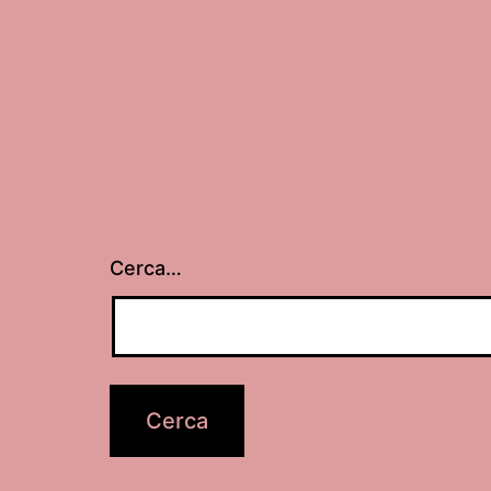
1
Cerca…