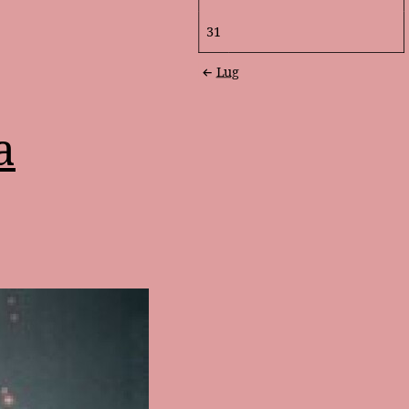
31
Lug
a