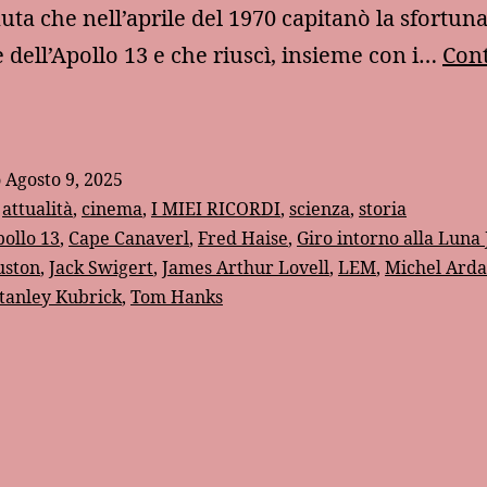
auta che nell’aprile del 1970 capitanò la sfortun
 dell’Apollo 13 e che riuscì, insieme con i…
Con
a
orte
i
o
Agosto 9, 2025
im
:
attualità
,
cinema
,
I MIEI RICORDI
,
scienza
,
storia
ovell,
ollo 13
,
Cape Canaverl
,
Fred Haise
,
Giro intorno alla Luna 
uston
,
Jack Swigert
,
James Arthur Lovell
,
LEM
,
Michel Ard
’uomo
tanley Kubrick
,
Tom Hanks
he
iportò
ulla
erra
’Apollo