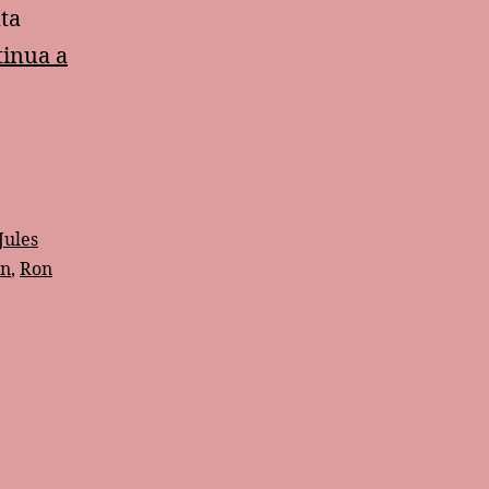
ata
tinua a
Jules
an
,
Ron