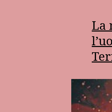
La 
l’u
Ter