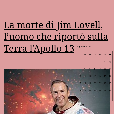
La morte di Jim Lovell,
l’uomo che riportò sulla
Terra l’Apollo 13
Agosto 2026
L
M
M
G
V
S
D
1
2
3
4
5
6
7
8
9
10
11
12
13
14
15
16
17
18
19
20
21
22
23
24
25
26
27
28
29
30
31
Lug