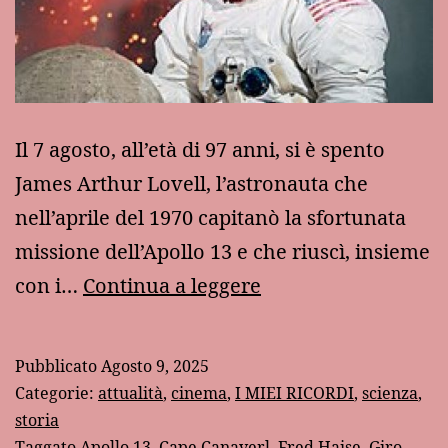
Il 7 agosto, all’età di 97 anni, si è spento
James Arthur Lovell, l’astronauta che
nell’aprile del 1970 capitanò la sfortunata
missione dell’Apollo 13 e che riuscì, insieme
La
con i…
Continua a leggere
morte
di
Pubblicato
Agosto 9, 2025
Jim
Categorie:
attualità
,
cinema
,
I MIEI RICORDI
,
scienza
,
Lovell,
storia
Taggato
Apollo 13
,
Cape Canaverl
,
Fred Haise
,
Giro