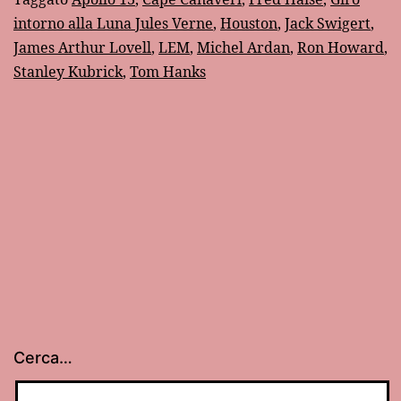
l’uomo
intorno alla Luna Jules Verne
,
Houston
,
Jack Swigert
,
che
James Arthur Lovell
,
LEM
,
Michel Ardan
,
Ron Howard
,
riportò
Stanley Kubrick
,
Tom Hanks
sulla
Terra
l’Apollo
13
Cerca…